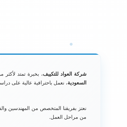
e
o
c
a
i
b
d
k
h
g
t
o
i
a
r
t
o
n
t
a
e
k
m
r
شركة العواد للتكييف
، بخبرة تمتد لأكثر 
السعودية
، نعمل باحترافية عالية على دراسة
نعتز بفريقنا المتخصص من المهندسين والفن
من مراحل العمل.